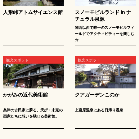
人形峠アトムサイエンス館
スノーモビルランド in ナ
チュラル泉源
関西以西で唯一のスノーモビルフィ
ールドでアクティビティーを楽しむ
☆
観光スポット
観光スポット
かがみの近代美術館
クアガーデンこのか
奥津の古民家に蘇る、夭折・未完の
上齋原温泉にある日帰り温泉
画家たちに想いを馳せる美術館。