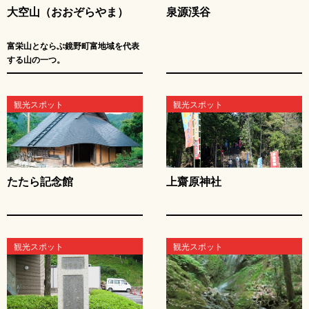
大空山（おおぞらやま）
泉源渓谷
富栄山とならぶ鏡野町富地域を代表
する山の一つ。
観光スポット
観光スポット
たたら記念館
上齋原神社
観光スポット
観光スポット