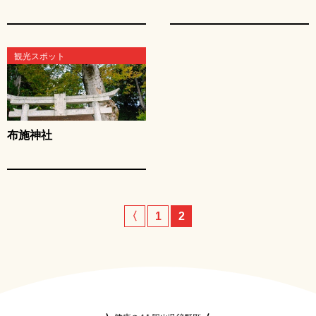
観光スポット
布施神社
〈
1
2