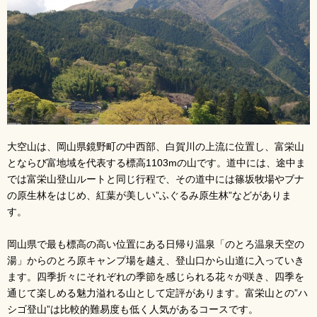
大空山は、岡山県鏡野町の中西部、白賀川の上流に位置し、富栄山
とならび富地域を代表する標高1103mの山です。道中には、途中ま
では富栄山登山ルートと同じ行程で、その道中には篠坂牧場やブナ
の原生林をはじめ、紅葉が美しい”ふぐるみ原生林”などがありま
す。
岡山県で最も標高の高い位置にある日帰り温泉「のとろ温泉天空の
湯」からのとろ原キャンプ場を越え、登山口から山道に入っていき
ます。四季折々にそれぞれの季節を感じられる花々が咲き、四季を
通じて楽しめる魅力溢れる山として定評があります。富栄山との”ハ
シゴ登山”は比較的難易度も低く人気があるコースです。