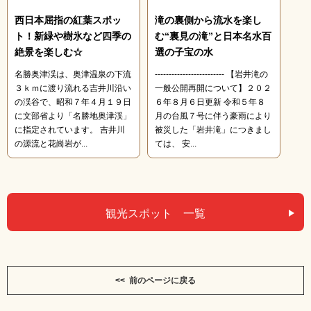
西日本屈指の紅葉スポッ
滝の裏側から流水を楽し
ト！新緑や樹氷など四季の
む“裏見の滝”と日本名水百
絶景を楽しむ☆
選の子宝の水
名勝奥津渓は、奥津温泉の下流
------------------------- 【岩井滝の
３ｋｍに渡り流れる吉井川沿い
一般公開再開について】２０２
の渓谷で、昭和７年４月１９日
６年８月６日更新 令和５年８
に文部省より「名勝地奥津渓」
月の台風７号に伴う豪雨により
に指定されています。 吉井川
被災した「岩井滝」につきまし
の源流と花崗岩が...
ては、 安...
観光スポット 一覧
<< 前のページに戻る