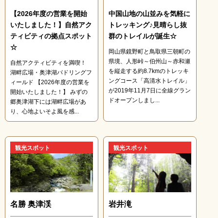
【2026年度の営業を開始
中国山地の山並みを気軽に
いたしました！】自然アク
トレッキング♪見晴らし抜
ティビティの拠点スポット
群のトレイルが誕生☆
☆
岡山県鏡野町と鳥取県三朝町の
県境、人形峠～伯州山～赤和瀬
自然アクティビティを満喫！
を縦走する約8.7kmのトレッキ
湖畔広場・奥津湖パドリングフ
ングコース「高清水トレイル」
ィールド 【2026年度の営業を
が2019年11月7日に全線グラン
開始いたしました！】 みずの
ドオープンしまし...
郷奥津湖下には湖畔広場があ
り、心地よいそよ風を感...
観光スポット
観光スポット
名勝 奥津渓
岩井滝