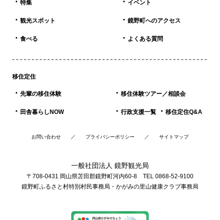
特集
イベント
観光スポット
鏡野町へのアクセス
食べる
よくある質問
移住定住
先輩の移住体験
移住体験ツアー／相談会
田舎暮らしNOW
行政支援一覧
移住定住Q&A
お問い合わせ
プライバシーポリシー
サイトマップ
一般社団法人 鏡野観光局
〒708-0431 岡山県苫田郡鏡野町河内60-8 TEL 0868-52-9100
鏡野町ふるさと村特別村民事務局・かがみの里山健康クラブ事務局