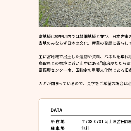
富地域は鏡野町内では越畑地域と並び、日本古来
当地のみならず日本の文化、産業の発展に寄与し
主に富地域で出土した遺物や資料、パネルを年代
鳥取県との県境に近い山中にある”鍛冶屋たたら遺
富振興センター南、国指定の重要文化財である旧
カギが閉まっているので、見学をご希望の場合は
DATA
所 在 地
〒708-0701 岡山県苫
駐 車 場
無料