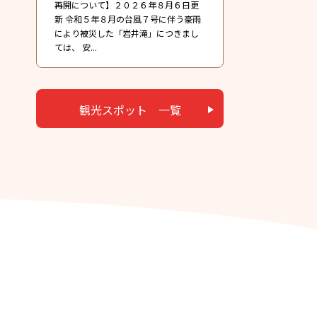
再開について】２０２６年８月６日更
新 令和５年８月の台風７号に伴う豪雨
により被災した「岩井滝」につきまし
ては、 安...
観光スポット 一覧