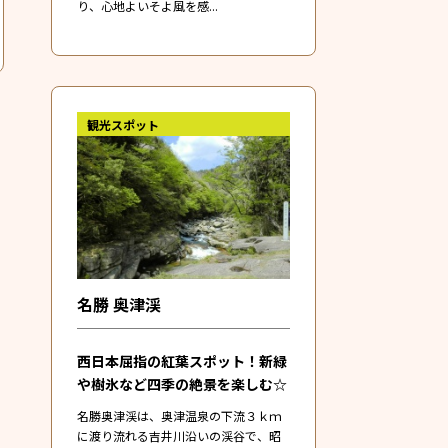
り、心地よいそよ風を感...
観光スポット
名勝 奥津渓
西日本屈指の紅葉スポット！新緑
や樹氷など四季の絶景を楽しむ☆
名勝奥津渓は、奥津温泉の下流３ｋｍ
に渡り流れる吉井川沿いの渓谷で、昭