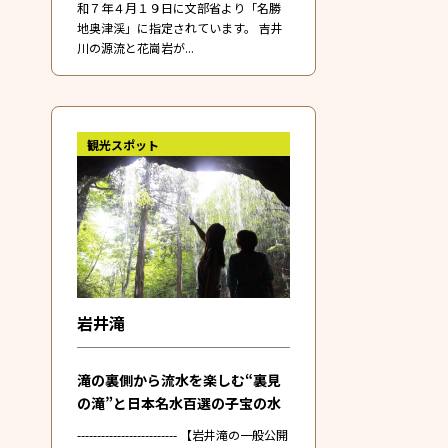
和７年４月１９日に文部省より「名勝
地奥津渓」に指定されています。 吉井
川の源流と花崗岩が...
観光スポット
岩井滝
滝の裏側から流水を楽しむ“裏見
の滝”と日本名水百選の子宝の水
------------------------- 【岩井滝の一般公開