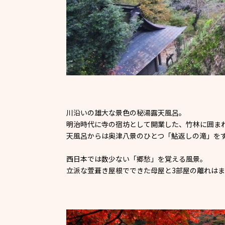
川沿いの雄大な景色の秘湯露天風呂。
明治時代に寺の宿坊として開業した、竹林に囲ま
天風呂からは奥津八景のひとつ「鮎返しの滝」を
西日本では数少ない「郷愁」を覚える風景。
立派な萱葺き屋根でできた母屋と3部屋の離れは