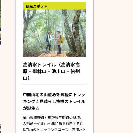
観光スポット
高清水トレイル（高清水高
原・御林山・池川山・伯州
山）
中国山地の山並みを気軽にトレッ
キング♪見晴らし抜群のトレイル
が誕生☆
岡山県鏡野町と鳥取県三朝町の県境、
人形峠～伯州山～赤和瀬を縦走する約
8.7kmのトレッキングコース「高清水ト