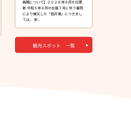
再開について】２０２６年８月６日更
新 令和５年８月の台風７号に伴う豪雨
により被災した「岩井滝」につきまし
ては、 安...
観光スポット 一覧