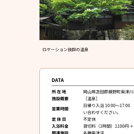
ロケーション抜群の温泉
DATA
所 在 地
岡山県苫田郡鏡野町奥津川
施設概要
［温泉］
日帰り入浴 10:00～1
営業時間
い合わせください。
定 休 日
不定休
入浴料金
貸切料（1時間）1100円 ＋
関連施設
名勝奥津渓