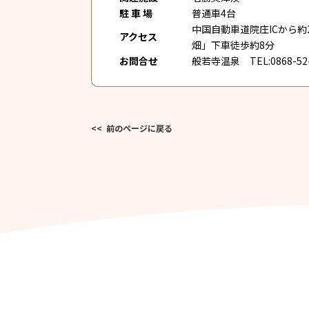
駐 車 場
普通車4台
中国自動車道院庄ICから約
アクセス
畑」下車徒歩約8分
お問合せ
般若寺温泉 TEL:0868-52-
<< 前のページに戻る