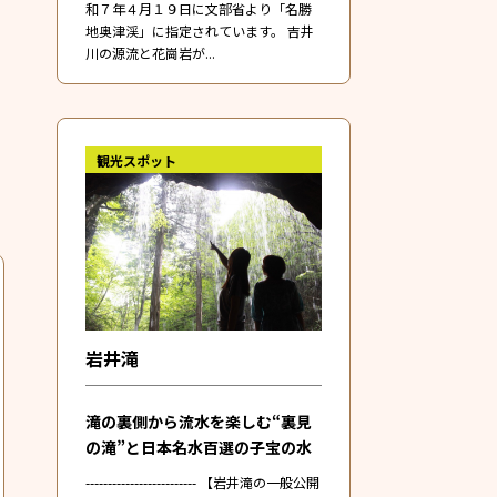
和７年４月１９日に文部省より「名勝
地奥津渓」に指定されています。 吉井
川の源流と花崗岩が...
観光スポット
岩井滝
滝の裏側から流水を楽しむ“裏見
の滝”と日本名水百選の子宝の水
------------------------- 【岩井滝の一般公開