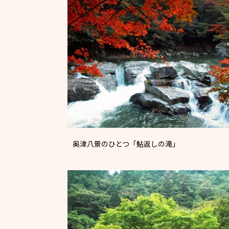
奥津八景のひとつ「鮎返しの滝」