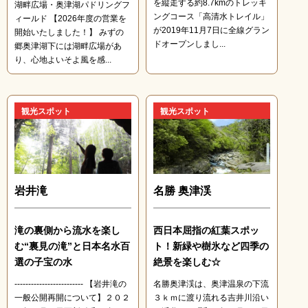
を縦走する約8.7kmのトレッキ
湖畔広場・奥津湖パドリングフ
ングコース「高清水トレイル」
ィールド 【2026年度の営業を
が2019年11月7日に全線グラン
開始いたしました！】 みずの
ドオープンしまし...
郷奥津湖下には湖畔広場があ
り、心地よいそよ風を感...
観光スポット
観光スポット
岩井滝
名勝 奥津渓
滝の裏側から流水を楽し
西日本屈指の紅葉スポッ
む“裏見の滝”と日本名水百
ト！新緑や樹氷など四季の
選の子宝の水
絶景を楽しむ☆
------------------------- 【岩井滝の
名勝奥津渓は、奥津温泉の下流
一般公開再開について】２０２
３ｋｍに渡り流れる吉井川沿い