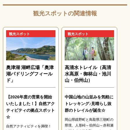
観光スポットの関連情報
観光スポット
観光スポット
奥津湖 湖畔広場「奥津
高清水トレイル（高清
湖パドリングフィール
水高原・御林山・池川
ド」
山・伯州山）
【2026年度の営業を開始
中国山地の山並みを気軽に
いたしました！】自然アク
トレッキング♪見晴らし抜
ティビティの拠点スポット
群のトレイルが誕生☆
☆
岡山県鏡野町と鳥取県三朝町の
県境、人形峠～伯州山～赤和瀬
自然アクティビティを満喫！