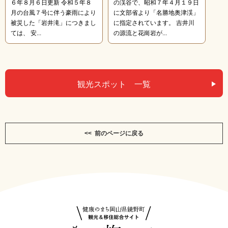
６年８月６日更新 令和５年８
の渓谷で、昭和７年４月１９日
月の台風７号に伴う豪雨により
に文部省より「名勝地奥津渓」
被災した「岩井滝」につきまし
に指定されています。 吉井川
ては、 安...
の源流と花崗岩が...
観光スポット 一覧
<< 前のページに戻る