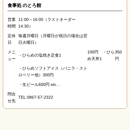
食事処 のとろ館
営業
11:00～16:00（ラストオーダー
時間
14:30）
定休
毎週月曜日（月曜日が祝日の場合は翌
日
日火曜日）
メニ
100円 ・ひら
350
・ひらめの塩焼き定食1
ュー
め天丼1
円
・ひらめソフトアイス（バニラ・スト
ロベリー他）300円
・生ビール600円 etc…
問合
TEL:0867-57-2322
せ先