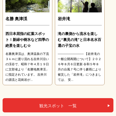
名勝 奥津渓
岩井滝
西日本屈指の紅葉スポッ
滝の裏側から流水を楽し
ト！新緑や樹氷など四季の
む“裏見の滝”と日本名水百
絶景を楽しむ☆
選の子宝の水
名勝奥津渓は、奥津温泉の下流
------------------------- 【岩井滝の
３ｋｍに渡り流れる吉井川沿い
一般公開再開について】２０２
の渓谷で、昭和７年４月１９日
６年８月６日更新 令和５年８
に文部省より「名勝地奥津渓」
月の台風７号に伴う豪雨により
に指定されています。 吉井川
被災した「岩井滝」につきまし
の源流と花崗岩が...
ては、 安...
観光スポット 一覧