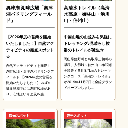
奥津湖 湖畔広場「奥津
高清水トレイル（高清
湖パドリングフィール
水高原・御林山・池川
ド」
山・伯州山）
【2026年度の営業を開始
中国山地の山並みを気軽に
いたしました！】自然アク
トレッキング♪見晴らし抜
ティビティの拠点スポット
群のトレイルが誕生☆
☆
岡山県鏡野町と鳥取県三朝町の
県境、人形峠～伯州山～赤和瀬
自然アクティビティを満喫！
を縦走する約8.7kmのトレッキ
湖畔広場・奥津湖パドリングフ
ングコース「高清水トレイル」
ィールド 【2026年度の営業を
が2019年11月7日に全線グラン
開始いたしました！】 みずの
ドオープンしまし...
郷奥津湖下には湖畔広場があ
り、心地よいそよ風を感...
観光スポット
観光スポット