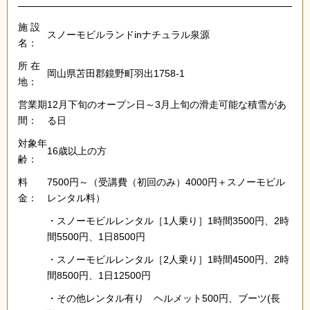
施 設
スノーモビルランドinナチュラル泉源
名：
所 在
岡山県苫田郡鏡野町羽出1758-1
地：
営業期
12月下旬のオープン日～3月上旬の滑走可能な積雪があ
間：
る日
対象年
16歳以上の方
齢：
料
7500円～（受講費（初回のみ）4000円＋スノーモビル
金：
レンタル料）
・スノーモビルレンタル［1人乗り］1時間3500円、2時
間5500円、1日8500円
・スノーモビルレンタル［2人乗り］1時間4500円、2時
間8500円、1日12500円
・その他レンタル有り ヘルメット500円、ブーツ(長