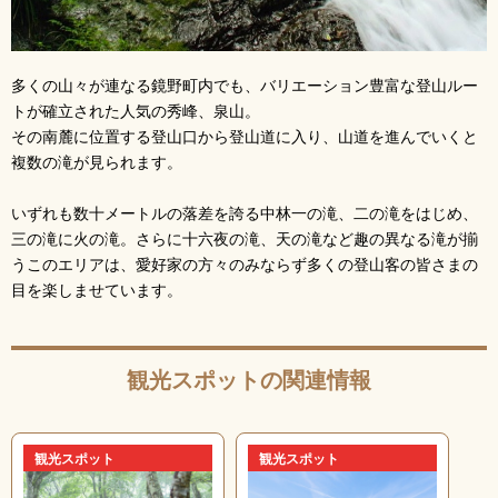
多くの山々が連なる鏡野町内でも、バリエーション豊富な登山ルー
トが確立された人気の秀峰、泉山。
その南麓に位置する登山口から登山道に入り、山道を進んでいくと
複数の滝が見られます。
いずれも数十メートルの落差を誇る中林一の滝、二の滝をはじめ、
三の滝に火の滝。さらに十六夜の滝、天の滝など趣の異なる滝が揃
うこのエリアは、愛好家の方々のみならず多くの登山客の皆さまの
目を楽しませています。
観光スポットの関連情報
観光スポット
観光スポット