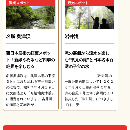
観光スポット
観光スポット
名勝 奥津渓
岩井滝
西日本屈指の紅葉スポッ
滝の裏側から流水を楽し
ト！新緑や樹氷など四季の
む“裏見の滝”と日本名水百
絶景を楽しむ☆
選の子宝の水
名勝奥津渓は、奥津温泉の下流
------------------------- 【岩井滝の
３ｋｍに渡り流れる吉井川沿い
一般公開再開について】２０２
の渓谷で、昭和７年４月１９日
６年８月６日更新 令和５年８
に文部省より「名勝地奥津渓」
月の台風７号に伴う豪雨により
に指定されています。 吉井川
被災した「岩井滝」につきまし
の源流と花崗岩が...
ては、 安...