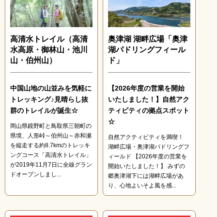
高清水トレイル（高清
奥津湖 湖畔広場「奥津
水高原・御林山・池川
湖パドリングフィール
山・伯州山）
ド」
中国山地の山並みを気軽に
【2026年度の営業を開始
トレッキング♪見晴らし抜
いたしました！】自然アク
群のトレイルが誕生☆
ティビティの拠点スポット
☆
岡山県鏡野町と鳥取県三朝町の
県境、人形峠～伯州山～赤和瀬
自然アクティビティを満喫！
を縦走する約8.7kmのトレッキ
湖畔広場・奥津湖パドリングフ
ングコース「高清水トレイル」
ィールド 【2026年度の営業を
が2019年11月7日に全線グラン
開始いたしました！】 みずの
ドオープンしまし...
郷奥津湖下には湖畔広場があ
り、心地よいそよ風を感...