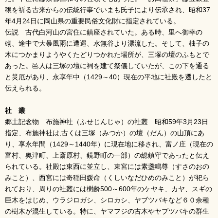
穣を祈る古来からの伝統行事でいまも氏子により伝承され、昭和37
年4月24日に岡山県の重要民俗文化財に指定されている。
伝説 古代白河山の宮住に鎮座されていた。ある時、里へ御幸の
砌、途中で大暴風雨に遭遇、水無谷より漂流した。そして、柚子の
木につかまりようやくたどりつかれた場所が、三塚の壇のふもとで
あった。邑人は三塚の壇に祠を建て祭儀していたが、この下を通る
と災厄があり、永享年中（1429～40）現在の平地に社殿を遷したと
伝えられる。
社 叢
郷土記念物 布施神社（ふせじんじゃ）の社叢 昭和59年3月23日
指定、布施神社は,古くは三塚（みつか）の壇（だん）の山頂にあ
り、享永年間（1429～1440年）に現在地に移され、富ノ庄（現在の
富村、奥津町、上斎原村、鏡野町の一部）の総鎮守であったと伝え
られている。社殿は東西に並立し、東宮には素盞鳴尊（すさのおの
みこと）、西宮には奇稲田媛命（くしいなだひめのみこと）が祀ら
れており、周りの社叢には樹齢500～600年のケヤキ、カヤ、スギの
巨木をはじめ、ウラジロガシ、シロカシ、ヤブツバキなど６０余種
の樹木が混生している。特に、ヤマフジの古木やヤブツバキの群生