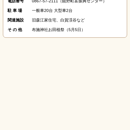
電話番号
0867-57-2111（鏡野町富振興センター）
駐 車 場
一般車20台 大型車2台
関連施設
旧森江家住宅、白賀渓谷など
そ の 他
布施神社お田植祭（5月5日）