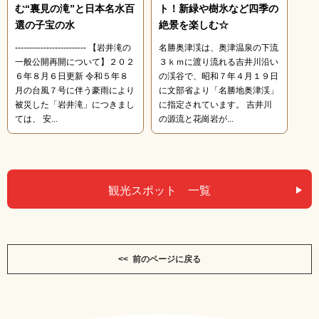
む“裏見の滝”と日本名水百
ト！新緑や樹氷など四季の
選の子宝の水
絶景を楽しむ☆
------------------------- 【岩井滝の
名勝奥津渓は、奥津温泉の下流
一般公開再開について】２０２
３ｋｍに渡り流れる吉井川沿い
６年８月６日更新 令和５年８
の渓谷で、昭和７年４月１９日
月の台風７号に伴う豪雨により
に文部省より「名勝地奥津渓」
被災した「岩井滝」につきまし
に指定されています。 吉井川
ては、 安...
の源流と花崗岩が...
観光スポット 一覧
<< 前のページに戻る