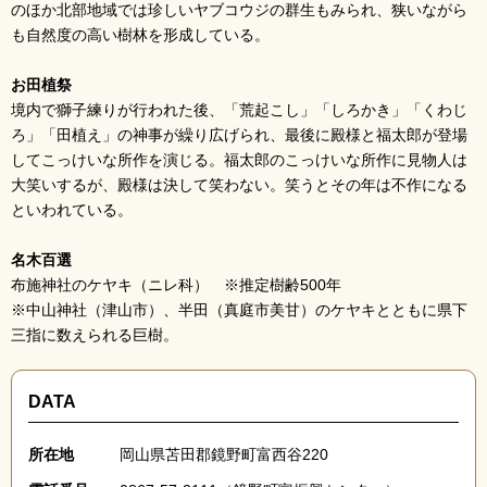
のほか北部地域では珍しいヤブコウジの群生もみられ、狭いながら
も自然度の高い樹林を形成している。
お田植祭
境内で獅子練りが行われた後、「荒起こし」「しろかき」「くわじ
ろ」「田植え」の神事が繰り広げられ、最後に殿様と福太郎が登場
してこっけいな所作を演じる。福太郎のこっけいな所作に見物人は
大笑いするが、殿様は決して笑わない。笑うとその年は不作になる
といわれている。
名木百選
布施神社のケヤキ（ニレ科） ※推定樹齢500年
※中山神社（津山市）、半田（真庭市美甘）のケヤキとともに県下
三指に数えられる巨樹。
DATA
所在地
岡山県苫田郡鏡野町富西谷220