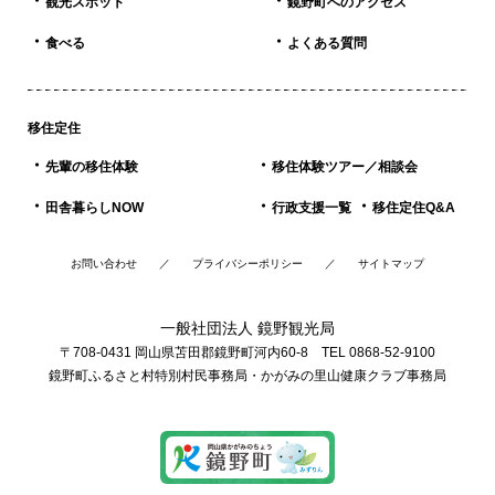
観光スポット
鏡野町へのアクセス
食べる
よくある質問
移住定住
先輩の移住体験
移住体験ツアー／相談会
田舎暮らしNOW
行政支援一覧
移住定住Q&A
お問い合わせ
プライバシーポリシー
サイトマップ
一般社団法人 鏡野観光局
〒708-0431 岡山県苫田郡鏡野町河内60-8 TEL 0868-52-9100
鏡野町ふるさと村特別村民事務局・かがみの里山健康クラブ事務局