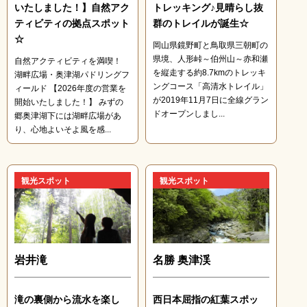
いたしました！】自然アク
トレッキング♪見晴らし抜
ティビティの拠点スポット
群のトレイルが誕生☆
☆
岡山県鏡野町と鳥取県三朝町の
県境、人形峠～伯州山～赤和瀬
自然アクティビティを満喫！
を縦走する約8.7kmのトレッキ
湖畔広場・奥津湖パドリングフ
ングコース「高清水トレイル」
ィールド 【2026年度の営業を
が2019年11月7日に全線グラン
開始いたしました！】 みずの
ドオープンしまし...
郷奥津湖下には湖畔広場があ
り、心地よいそよ風を感...
観光スポット
観光スポット
岩井滝
名勝 奥津渓
滝の裏側から流水を楽し
西日本屈指の紅葉スポッ