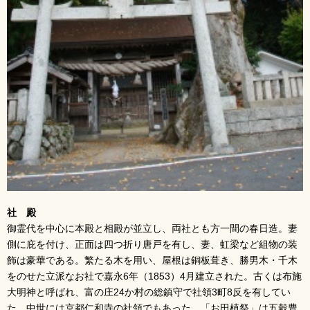
社 殿
御霊代を中心に本殿と相殿が並立し、両社とも方一間の春日造。妻
側に庇を付け、正面は四つ折り唐戸を有し、妻、虹梁など組物の装
飾は豪華である。繁たる木を用い、屋根は銅板葺き、勝男木・千木
をのせた立派なお社で嘉永6年（1853）4月建立された。古くは布施
大明神と呼ばれ、富の庄24か村の総鎮守で社領3町8反を有してい
た。中世には京都仁和寺の社領でもあった。「お田植祭」は五穀豊