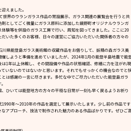
年を迎えました。
して世界のウランガラス作品の常設展示、ガラス関連の展覧会を行うと共
色剤としてごく微量にガラス原料に添加した鏡野町オリジナルウランガ
ス体験等を併設のガラス工房で行い、周知を図ってきました。ここに20
ただいた多くのお客様、日々の運営にご協力いただいた関係者の方々の
た石川県能登島ガラス美術館の収蔵作品をお借りして、妖精の森ガラス美
催しようと準備を進めていましたが、2024年1月の能登半島地震で能
後は1年以上休館し、その間設備や作品の状態確認、修繕に力を注がれ現
っていないのではないかと思います。それでもせっかくの機会なのでと
ことは感謝の一言に尽きます。多忙な中でご尽力いただいた能登島ガラ
す。
館、ひいては能登地方の方々の平穏な日常が一刻も早く戻るようお祈り
990年～2010年の作品を選定して展示いたします。少し前の作品です
々なアプローチ、技法で制作された魅力のある作品ばかりです。ぜひご
七尾美術財団）