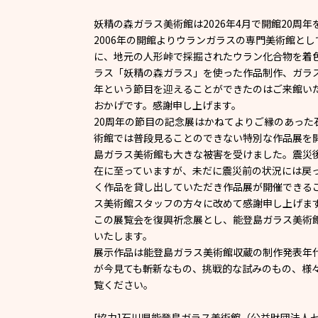
妖精の森ガラス美術館は2026年4月で開館20周
2006年の開館よりウランガラスの専門美術館と
に、地元の人形峠で採掘されたウラン化合物を着
ラス「妖精の森ガラス」を使った作品制作、ガラ
年という節目を迎えることができたのはご来館い
おかげです。感謝申し上げます。
20周年の節目の記念展はかねてよりご縁のあっ
術館では普段見ることのできない特別な作品展を開
島ガラス美術館も大きな被害を受けました。震災
在に至っていますが、未だに震災前の状況には戻
く作品を貸し出していただき作品展が開催できる
ス美術館スタッフの方々に改めて感謝申し上げま
この展覧会を復興祈念展とし、能登島ガラス美術
いたします。
展示作品は能登島ガラス美術館収蔵の制作発表年代1
が今見ても斬新なもの、挑戦的な試みのもの、様
覧ください。
[協力]石川県能登島ガラス美術館（公益財団法人