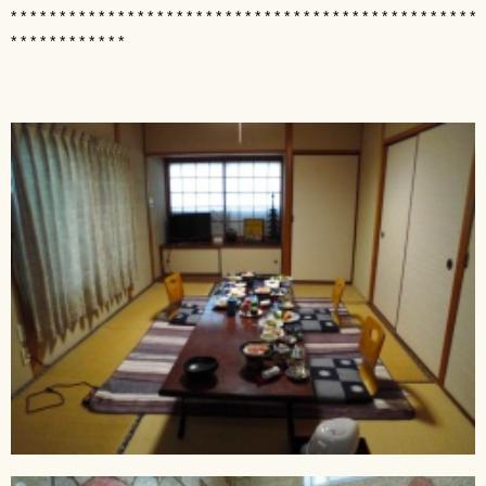
* * * * * * * * * * * * * * * * * * * * * * * * * * * * * * * * * * * * * * * * * * * * * * * *
* * * * * * * * * * * *