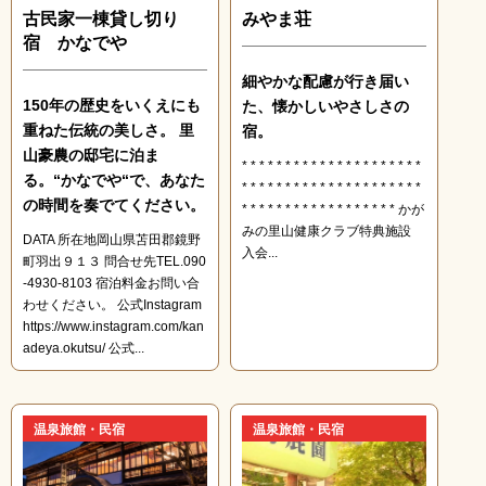
古民家一棟貸し切り
みやま荘
宿 かなでや
細やかな配慮が行き届い
150年の歴史をいくえにも
た、懐かしいやさしさの
重ねた伝統の美しさ。 里
宿。
山豪農の邸宅に泊ま
* * * * * * * * * * * * * * * * * * * * *
る。“かなでや“で、あなた
* * * * * * * * * * * * * * * * * * * * *
の時間を奏でてください。
* * * * * * * * * * * * * * * * * * かが
みの里山健康クラブ特典施設
DATA 所在地岡山県苫田郡鏡野
入会...
町羽出９１３ 問合せ先TEL.090
-4930-8103 宿泊料金お問い合
わせください。 公式Instagram
https://www.instagram.com/kan
adeya.okutsu/ 公式...
温泉旅館・民宿
温泉旅館・民宿