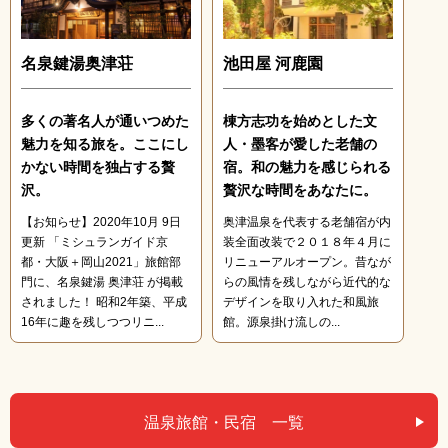
名泉鍵湯奥津荘
池田屋 河鹿園
多くの著名人が通いつめた
棟方志功を始めとした文
魅力を知る旅を。ここにし
人・墨客が愛した老舗の
かない時間を独占する贅
宿。和の魅力を感じられる
沢。
贅沢な時間をあなたに。
【お知らせ】2020年10月 9日
奥津温泉を代表する老舗宿が内
更新 「ミシュランガイド京
装全面改装で２０１８年４月に
都・大阪＋岡山2021」旅館部
リニューアルオープン。昔なが
門に、名泉鍵湯 奥津荘 が掲載
らの風情を残しながら近代的な
されました！ 昭和2年築、平成
デザインを取り入れた和風旅
16年に趣を残しつつリニ...
館。源泉掛け流しの...
温泉旅館・民宿 一覧