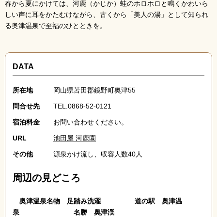
春から夏にかけては、河鹿（かじか）蛙のホロホロと鳴くかわいら
しい声に耳をかたむけながら、古くから「美人の湯」として知られ
る奥津温泉で至福のひとときを。
DATA
所在地
岡山県苫田郡鏡野町奥津55
問合せ先
TEL.0868-52-0121
宿泊料金
お問い合わせください。
URL
池田屋 河鹿園
その他
源泉かけ流し、収容人数40人
周辺の見どころ
奥津温泉名物 足踏み洗濯 道の駅 奥津温
泉 名勝 奥津渓