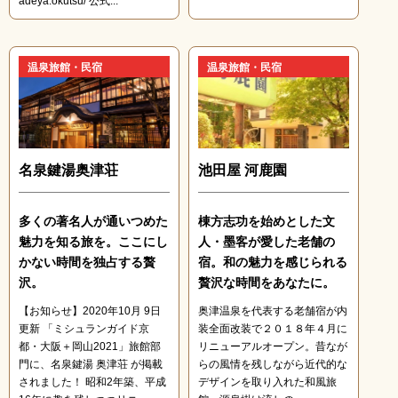
adeya.okutsu/ 公式...
温泉旅館・民宿
温泉旅館・民宿
名泉鍵湯奥津荘
池田屋 河鹿園
多くの著名人が通いつめた
棟方志功を始めとした文
魅力を知る旅を。ここにし
人・墨客が愛した老舗の
かない時間を独占する贅
宿。和の魅力を感じられる
沢。
贅沢な時間をあなたに。
【お知らせ】2020年10月 9日
奥津温泉を代表する老舗宿が内
更新 「ミシュランガイド京
装全面改装で２０１８年４月に
都・大阪＋岡山2021」旅館部
リニューアルオープン。昔なが
門に、名泉鍵湯 奥津荘 が掲載
らの風情を残しながら近代的な
されました！ 昭和2年築、平成
デザインを取り入れた和風旅