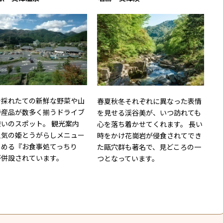
で採れたての新鮮な野菜や山
春夏秋冬それぞれに異なった表情
特産品が数多く揃うドライブ
を見せる渓谷美が、いつ訪れても
いのスポット。 観光案内
心を落ち着かせてくれます。 長い
人気の姫とうがらしメニュー
時をかけ花崗岩が侵食されてでき
しめる『お食事処てっちり
た甌穴群も著名で、見どころの一
が併設されています。
つとなっています。