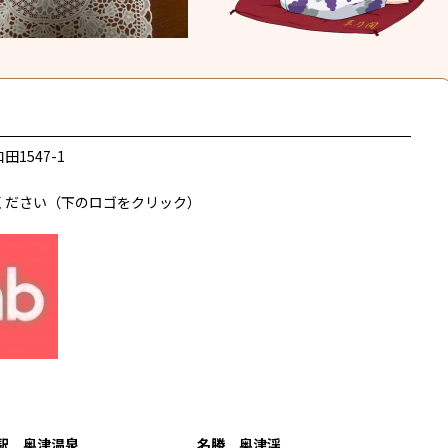
547-1
さい（下のロゴをクリック）
 奥津温泉 名勝 奥津渓