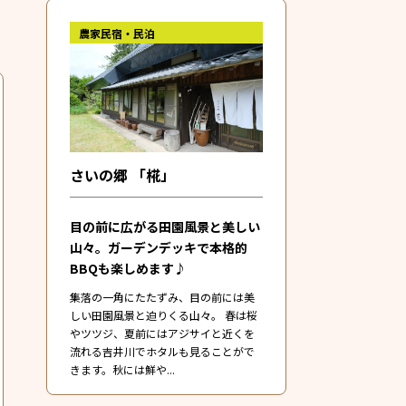
農家民宿・民泊
さいの郷 「椛」
目の前に広がる田園風景と美しい
山々。ガーデンデッキで本格的
BBQも楽しめます♪
集落の一角にたたずみ、目の前には美
しい田園風景と迫りくる山々。 ​春は桜
やツツジ、夏前にはアジサイと近くを
流れる吉井川でホタルも見ることがで
きます。秋には鮮や...