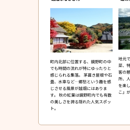
地元
町内北部に位置する、鏡野町の中
菜、
でも時間の流れが特にゆったりと
客の憩
感じられる集落。 茅葺き屋根や石
所、
畳、水車など…郷愁という趣を感
を楽
じさせる風景が越畑にはありま
こ』
す。 秋の紅葉は鏡野町内でも有数
の美しさを誇る隠れた人気スポッ
ト。