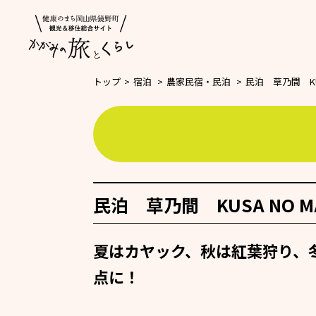
トップ
>
宿泊
>
農家民宿・民泊
>
民泊 草乃間 KUS
民泊 草乃間 KUSA NO M
夏はカヤック、秋は紅葉狩り、
点に！