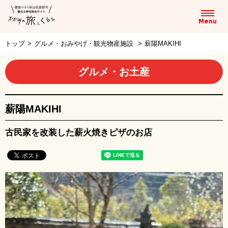
トップ
>
グルメ・おみやげ・観光物産施設
>
薪陽MAKIHI
グルメ・お土産
薪陽MAKIHI
古民家を改装した薪火焼きピザのお店