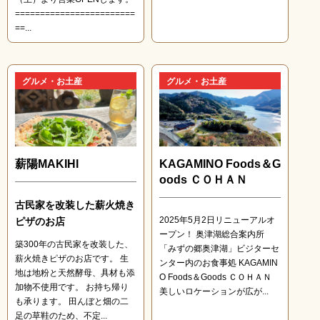
========================
==...
グルメ・お土産
グルメ・お土産
薪陽MAKIHI
KAGAMINO Foods＆G
oods ＣＯＨＡＮ
古民家を改装した薪火焼き
2025年5月2日リニューアルオ
ピザのお店
ープン！ 奥津湖総合案内所
築300年の古民家を改装した、
「みずの郷奥津湖」ビジターセ
薪火焼きピザのお店です。 生
ンター内のお食事処 KAGAMIN
地は地粉と天然酵母、具材も添
O Foods＆Goods ＣＯＨＡＮ
加物不使用です。 お持ち帰り
美しいロケーションが広が...
も承ります。 田んぼと畑の二
足の草鞋のため、不定...