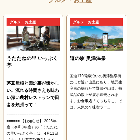
グルメ・お土産
グルメ・お土産
うたたねの里 いっぷく
道の駅 奥津温泉
亭
国道179号線沿いの奥津温泉街
にほど近い山里にあり、地元生
茅葺屋根と囲炉裏が懐かし
産者の採れたて野菜や山菜、特
い。流れる時間さえも味わ
産品の数々が展示即売されま
い深い農村レストランで田
す。お食事処「てっちりこ」で
舎を頬張って！
は、人気の辛味噌ラー...
========================
====== 【お知らせ】 2026年
度（令和8年度）の「うたたね
の里いっぷく亭」は、4月11日
（土）より営業OPENします。