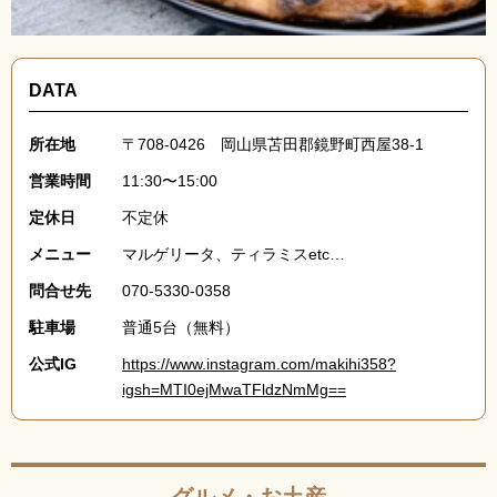
DATA
所在地
〒708-0426 岡山県苫田郡鏡野町西屋38-1
営業時間
11:30〜15:00
定休日
不定休
メニュー
マルゲリータ、ティラミスetc…
問合せ先
070-5330-0358
駐車場
普通5台（無料）
公式IG
https://www.instagram.com/makihi358?
igsh=MTI0ejMwaTFldzNmMg==
グルメ・お土産