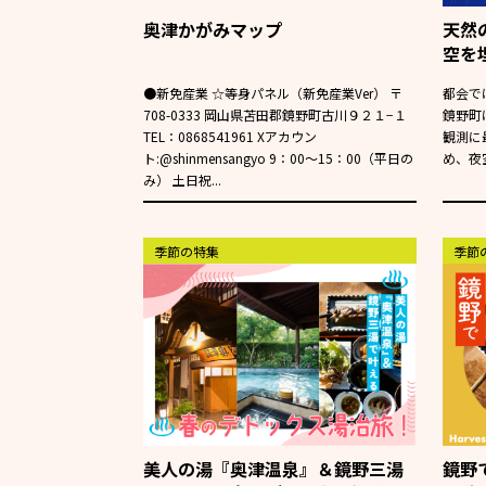
奥津かがみマップ
天然
空を
●新免産業 ☆等身パネル（新免産業Ver） 〒
都会で
708-0333 岡山県苫田郡鏡野町古川９２１−１
鏡野町
TEL：0868541961 Xアカウン
観測に
ト:@shinmensangyo 9：00～15：00（平日の
め、夜
み） 土日祝...
季節の特集
季節
美人の湯『奥津温泉』＆鏡野三湯
鏡野