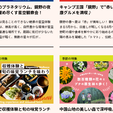
のプラネタリウム、鏡野の夜
キャンプ王国「鏡野」で“赤い
埋め尽くす星空観察会！
康グルメを満喫♪
は見ることのできない絶景の星空体験
鏡野の春～夏は「赤」が美味しい！ 新
は、標高が高く、自然豊かな環境が星空
まる5月から、日差しが眩しくなる8月
最適な場所です。周囲に街灯が少ないた
野町の畑や食卓を鮮やかに彩り始める
空が暗く、無数の星々が広が...
陽の恵みを凝縮した「トマト」、伝統..
の特集
季節の特集
で収穫体験と旬の味覚ランチ
中国山地の美しい森で深呼吸